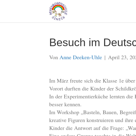
Besuch im Deuts
Von
Anne Deeken-Uhle
|
April 23, 20
Im März freute sich die Klasse 1e üb
Vorort durften die Kinder der Schildk
In der Experimentierküche lernten die
besser kennen.
Im Workshop „Basteln, Bauen, Begreife
kreative Figuren konstruieren und ihr
Kinder die Antwort auf die Frage: „Wa
Eine andere Gruppe tauchte in die Wel