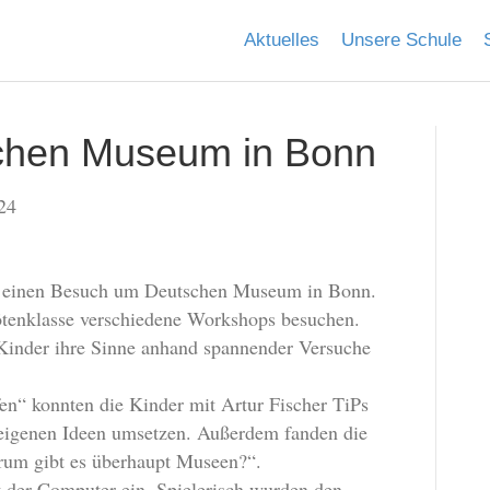
Aktuelles
Unsere Schule
chen Museum in Bonn
24
er einen Besuch um Deutschen Museum in Bonn.
rötenklasse verschiedene Workshops besuchen.
 Kinder ihre Sinne anhand spannender Versuche
n“ konnten die Kinder mit Artur Fischer TiPs
e eigenen Ideen umsetzen. Außerdem fanden die
rum gibt es überhaupt Museen?“.
t der Computer ein. Spielerisch wurden den