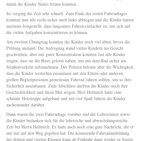
damit die Kinder Neues lernen konnten.
So verging die Zeit sehr schnell. Zum Ende des ersten Fahrradtages
konnten nun alle recht sicher auch links abbiegen und die Kinder hatten
meistens festgestellt, dass langsames Fahren einfacher ist, um sich auf
die vielen Aufgaben konzentrieren zu können.
Am zweiten Übungstag konnten die Kinder noch viel üben, bevor die
Prüfung anstand. Die Aufregung stand vielen Kindern ins Gesicht
geschrieben, aber mit guter Konzentration konnten fast alle Kinder
zeigen, dass sie die Basis gelernt haben, um mit dem Rad sicher am
Straßenverkehr teilzunehmen. Der Polizist betonte aber die Wichtigkeit,
dass die Kinder weiterhin zusammen mit den Eltern oder anderen
großen Begleitpersonen gemeinsam Fahrrad fahren sollten, um so ihre
Sicherheit auszubauen. Zum Abschluss durften die Kinder noch ihre
Geschicklichkeit und ihren Mut zeigen: Herr Hellmich hatte eine
schmale Holzwippe aufgebaut und mit viel Spaß fuhren die Kinder
nacheinander darüber.
Dann waren die zwei Fahrradtage vorüber und die Lehrerinnen sowie
die Kinder bedanken sich für die lehrreiche und abwechslungsreiche
Zeit bei Herrn Hellmich. Er hatte auch noch eine gute Nachricht, die er
uns mit auf den Weg gegeben hat: Die kommende Fahrradausbildung
der dritten und vierten Klassen kann ab Frühjahr dann wieder in Sinzig