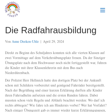
N
a
v
i
Die Radfahrausbildung
g
a
t
Von
Anne Deeken-Uhle
|
April 29, 2024
i
o
n
Direkt zu Beginn des Schuljahres konnten sich alle vierten Klassen auf
zwei Vormittage auf dem Verkehrsübungsplatz freuen. Da der Sinziger
Übungsplatz nach dem Hochwasser noch nicht fertiggestellt war, fuhren
die Kinder mit ihrer Klassenlehrerin mit dem Bus nach
Niederdürenbach.
Der Polizist Herr Hellmich hatte den dortigen Platz bei der Ankunft
schon mit Schildern vorbereitet und genügend Fahrräder bereitgestellt.
Nach der Begrüßung und einer kurzen Erklärung durften alle Kinder
ihren Fahrradhelm aufsetzen und die ersten Runden fahren. Dabei
mussten schon viele Regeln und Abläufe beachtet werden: Wo darf ich
rechts abbiegen? Wie fahre ich am Hindernis vorbei? Wer hat Vorfahrt?
Nach einiger Übungszeit gab es immer wieder kurze Erklärungspausen,