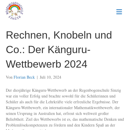
N
a
v
i
Rechnen, Knobeln und
g
a
t
Co.: Der Känguru-
i
o
n
Wettbewerb 2024
Von
Florian Beck
|
Juli 10, 2024
Der diesjährige Känguru-Wettbewerb an der Regenbogenschule Sinzig
war ein voller Erfolg und brachte sowohl für die Schülerinnen und
Schüler als auch für die Lehrkräfte viele erfreuliche Ergebnisse. Der
Känguru-Wettbewerb, ein internationaler Mathematikwettbewerb, der
seinen Ursprung in Australien hat, erfreut sich weltweit großer
Beliebtheit. Ziel des Wettbewerbs ist es, das mathematische Denken und
Problemlösekompetenzen zu fördern und den Kindern Spaß an der