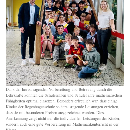
Dank der hervorragenden Vorbereitung und Betreuung durch die
Lehrkräfte konnten die Schülerinnen und Schüler ihre mathematischen
Fähigkeiten optimal einsetzen. Besonders erfreulich war, dass einige
Kinder der Regenbogenschule so herausragende Leistungen erzielten,
dass sie mit besonderen Preisen ausgezeichnet wurden. Diese
Anerkennung zeigt nicht nur die individuellen Leistungen der Kinder,
sondern auch eine gute Vorbereitung im Mathematikunterricht in der
Klasse.